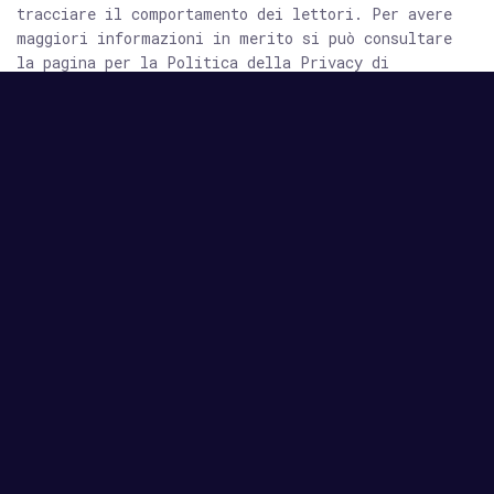
tracciare il comportamento dei lettori. Per avere
maggiori informazioni in merito si può consultare
la pagina per la Politica della Privacy di
Facebook.
Cookie di Google Maps
Google Maps fornisce mappe interattive che
consentono agli operatori editoriali di includere
mappe interattive personalizzabili all’interno delle
proprie pagine web. Il sito può usare Google Maps
per fornire informazioni dettagliate sulla
localizzazione di uno specifico esercizio
commerciale, o anche per contrastare attacchi con
malware.
Cookie di Youtube
Il sito potrebbe visualizzare video su piattaforma
Youtube.