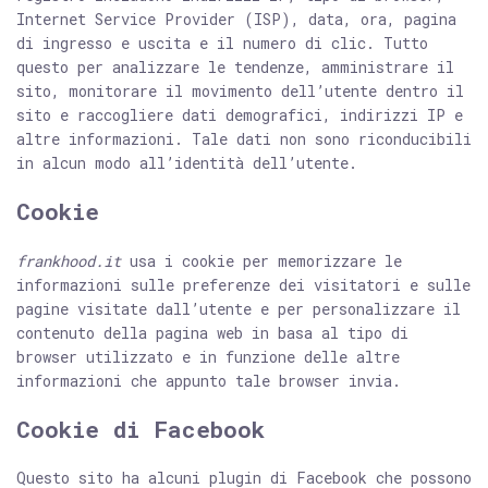
Necessari
del
Internet Service Provider (ISP), data, ora, pagina
consenso
di ingresso e uscita e il numero di clic. Tutto
questo per analizzare le tendenze, amministrare il
Preferenze
sito, monitorare il movimento dell’utente dentro il
sito e raccogliere dati demografici, indirizzi IP e
altre informazioni. Tale dati non sono riconducibili
Statistiche
in alcun modo all’identità dell’utente.
Cookie
Marketing
frankhood.it
usa i cookie per memorizzare le
informazioni sulle preferenze dei visitatori e sulle
Mostra dettagli
pagine visitate dall’utente e per personalizzare il
contenuto della pagina web in basa al tipo di
browser utilizzato e in funzione delle altre
Accetta tutti
informazioni che appunto tale browser invia.
Cookie di Facebook
Rifiuta
Questo sito ha alcuni plugin di Facebook che possono