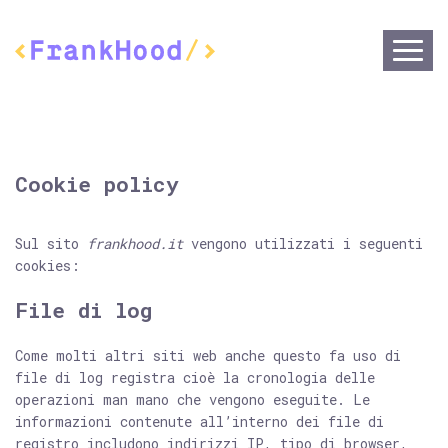
Questo sito web utilizza i cookie
Cookie policy
Utilizziamo i cookie per personalizzare contenuti ed
annunci, per fornire funzionalità dei social media e per
Sul sito
frankhood.it
vengono utilizzati i seguenti
analizzare il nostro traffico. Condividiamo inoltre
cookies:
informazioni sul modo in cui utilizza il nostro sito con i
File di log
nostri partner che si occupano di analisi dei dati web,
pubblicità e social media, i quali potrebbero combinarle
con altre informazioni che ha fornito loro o che hanno
Come molti altri siti web anche questo fa uso di
file di log registra cioè la cronologia delle
raccolto dal suo utilizzo dei loro servizi.
operazioni man mano che vengono eseguite. Le
informazioni contenute all’interno dei file di
Selezione
registro includono indirizzi IP, tipo di browser,